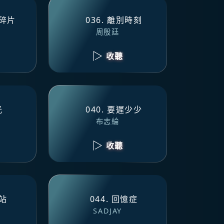
的碎片
036. 離別時刻
周殷廷
收聽
光
040. 要遲少少
布志綸
收聽
一站
044. 回憶症
SADJAY