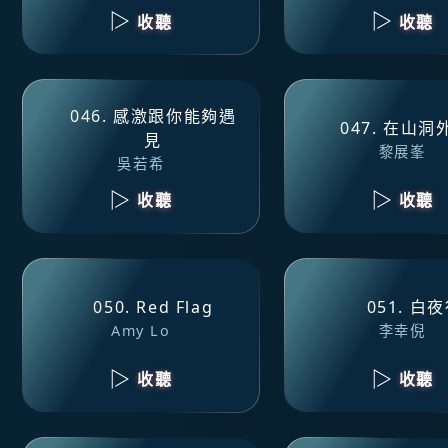
收聽
收聽
046. 感激跟你能夠遇
047. 在山
見
黎展峯
吳若希
收聽
收聽
050. Red Flag
051. 白
Amy Lo
李幸倪
收聽
收聽