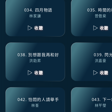
034. 四月物語
035. 時間
林家謙
曾傲棐
收聽
收聽
038. 別想跟我再和好
039. 閃
洪助昇
洪嘉豪
收聽
收聽
042. 怕悶的人請舉手
043. 下
林峯
林芊瑩