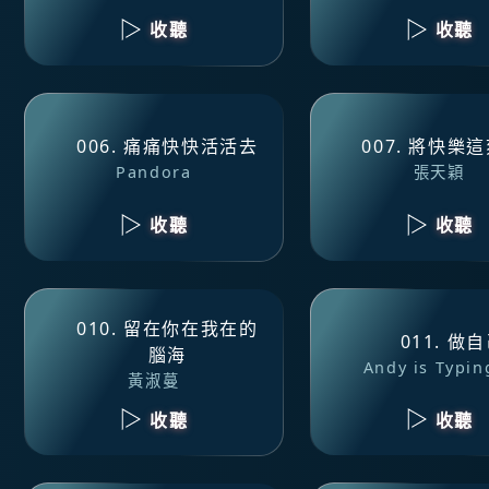
收聽
收聽
006. 痛痛快快活活去
007. 將快樂
Pandora
張天穎
收聽
收聽
010. 留在你在我在的
011. 做
腦海
Andy is Typing
黃淑蔓
收聽
收聽