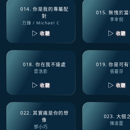
014. 你是我的專屬配
015. 無愧於
對
李幸倪
力臻 / Michael C
收聽
收聽
018. 你在我不遠處
019. 你是可
雲浩影
張蔓莎
收聽
收聽
022. 其實痛是你的想
023. 大個
像
陳浚霆
鄧小巧