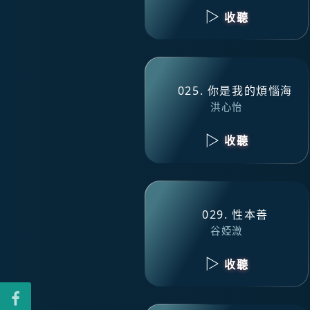
收聽
025. 你是我的煩惱海
洪心怡
收聽
029. 性本善
谷婭溦
收聽