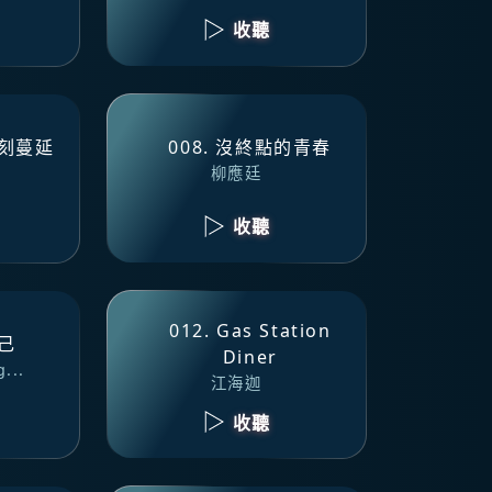
收聽
這刻蔓延
008. 沒終點的青春
柳應廷
收聽
012. Gas Station
自己
Diner
...
江海迦
收聽