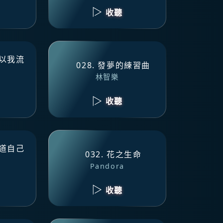
收聽
所以我流
028. 發夢的練習曲
林智樂
收聽
知道自己
032. 花之生命
Pandora
收聽