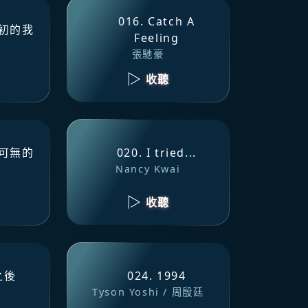
016. Catch A
當初的我
Feeling
張馳豪
收聽
有可無的
020. I tried...
Nancy Kwai
收聽
之後
024. 1994
Tyson Yoshi / 周殷廷