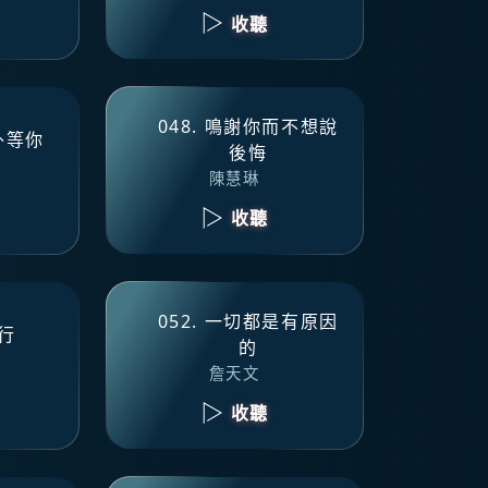
收聽
048. 鳴謝你而不想說
洞外等你
後悔
陳慧琳
收聽
052. 一切都是有原因
夜行
的
詹天文
收聽