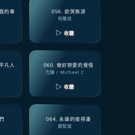
會我的事
056. 欲哭無淚
何雁詩
收聽
的平凡人
060. 做好戀愛的覺悟
力臻 / Michael C
收聽
子們
064. 永遠的彼得潘
關智斌