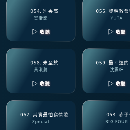
054. 別畏高
055. 黎明教
雲浩影
YUTA
收聽
收聽
058. 未至於
059. 最幸運
黃淑蔓
沈震軒
收聽
收聽
062. 其實最怕寫情歌
063. 赤
Zpecial
BIG FOUR