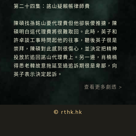
第二十四集：詺山疑賴帳律師費
陳碩找孫銘山要代理費但他卻裝傻推搪，陳
碩明白這代理費將很難取回。此時，英子和
許卓談工事時問起他的往事，聽後英子很是
崇拜，陳碩對此感到很傷心，並決定把精神
投放於追回詺山代理費上。另一邊，肖楠楠
得悉老韓故意拖延至過追訴期很是卑鄙，向
英子表示決定起訴。
查看更多劇透 >
© rthk.hk