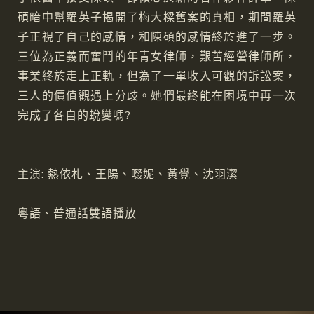
碩暗中幫羅英子揭開了梅大樑舊案的真相，期間羅英
子正視了自己的感情，和陳碩的感情終於進了一步。
三位為正義而奮鬥的年青女律師，艱苦經營律師所，
事業終於走上正軌，但為了一單收入可觀的訴訟案，
三人的價值觀遇上分歧。她們最終能在困境中再一次
完成了各自的蛻變嗎?
主演: 熱依札、王陽、啜妮、黃覺、沈羽潔
粵語、普通話雙語播放