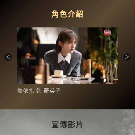
角色介紹
熱依扎 飾 羅英子
王陽
宣傳影片