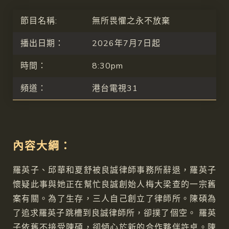
節目名稱:
無所畏懼之永不放棄
播出日期：
2026年7月7日起
時間：
8:30pm
頻道：
港台電視31
內容大綱：
羅英子、邱華和夏舒被良誠律師事務所辭退，羅英子
懷疑此事與她正在幫忙良誠創始人梅大梁查的一宗舊
案有關。為了生存，三人自己創立了律師所。陳碩為
了追求羅英子跳槽到良誠律師所，卻撲了個空。 羅英
子依舊不接受陳碩，卻傾心於新的合作夥伴許卓。陳