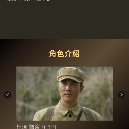
角色介紹
杜淳 飾演 伍千里
王