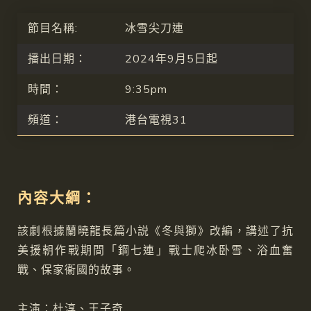
節目名稱:
冰雪尖刀連
播出日期：
2024年9月5日起
時間：
9:35pm
頻道：
港台電視31
內容大綱：
該劇根據蘭曉龍長篇小説《冬與獅》改編，講述了抗
美援朝作戰期間「鋼七連」戰士爬冰卧雪、浴血奮
戰、保家衞國的故事。
主演：杜淳、王子奇