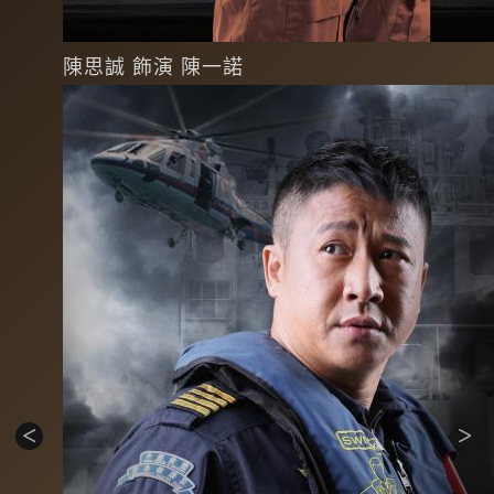
陳思誠 飾演 陳一諾