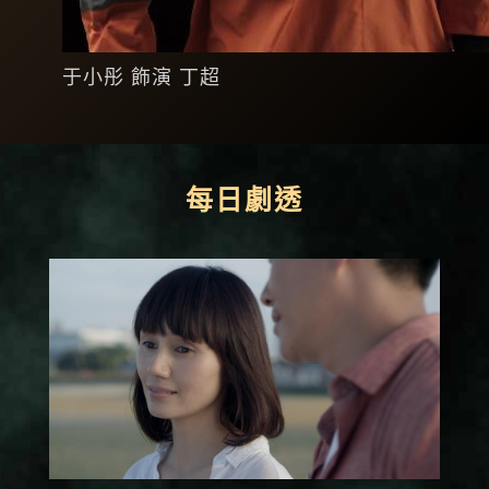
于小彤 飾演 丁超
每日劇透