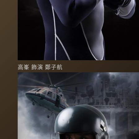
高峯 飾演 鄭子航