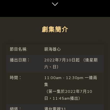
第5集
第6集
第7集
第8集
第9集
第10集
第11集
第12集
第13集
第14集
第15集
第16集
劇集簡介
第17集
第18集
第19集
第20集
第21集
第22集
第23集
第24集
第25集
第26集
第27集
第28集
節目名稱:
碧海雄心
第29集
第30集
第31集
第32集
播出日期：
2022年7月10日起 （逢星期
六、日）
時間：
11:00am - 12:30pm 一連兩
集
（第一集於2022年7月10
日，11:45am播出）
頻道：
港台電視31