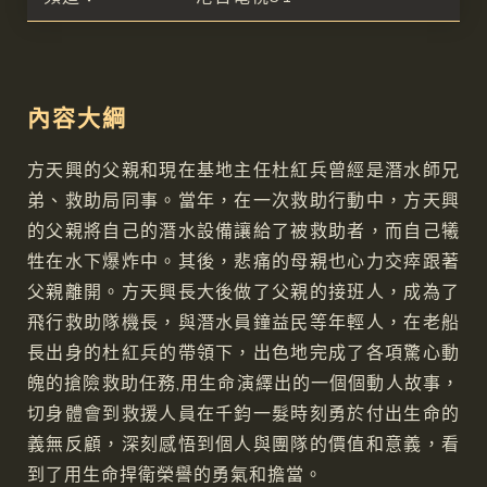
內容大綱
方天興的父親和現在基地主任杜紅兵曾經是潛水師兄
弟、救助局同事。當年，在一次救助行動中，方天興
的父親將自己的潛水設備讓給了被救助者，而自己犧
牲在水下爆炸中。其後，悲痛的母親也心力交瘁跟著
父親離開。方天興長大後做了父親的接班人，成為了
飛行救助隊機長，與潛水員鐘益民等年輕人，在老船
長出身的杜紅兵的帶領下，出色地完成了各項驚心動
魄的搶險救助任務,用生命演繹出的一個個動人故事，
切身體會到救援人員在千鈞一髮時刻勇於付出生命的
義無反顧，深刻感悟到個人與團隊的價值和意義，看
到了用生命捍衛榮譽的勇氣和擔當。