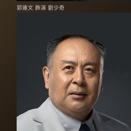
郭連文 飾演 劉少奇