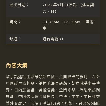
播出日期：
2022年9月11日起 （逢星期
六、日）
時間：
11:00am - 12:35pm 一連兩
集
頻道：
港台電視31
內容大綱
故事講述毛主席帶領新中國，走向世界的歲月。以新
中國誕生為起點，講述毛澤東訪蘇、朝鮮戰爭中美博
弈、日內瓦會議、萬隆會議、金門炮擊、周恩來訪問
非洲、中國恢復聯合國席位、中法、中美、中日建交
等外交歷史，展現了毛澤東(唐國強飾)、周恩來(孫維