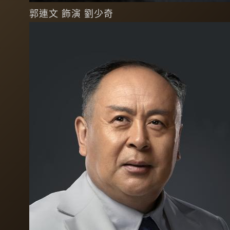
郭連文 飾演 劉少奇