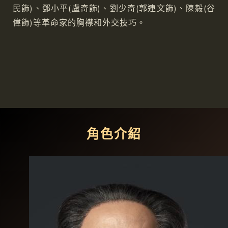
民飾)、鄧小平(盧奇飾)、劉少奇(郭連文飾)、陳毅(谷
偉飾)等革命家的胸襟和外交技巧。
角色介紹