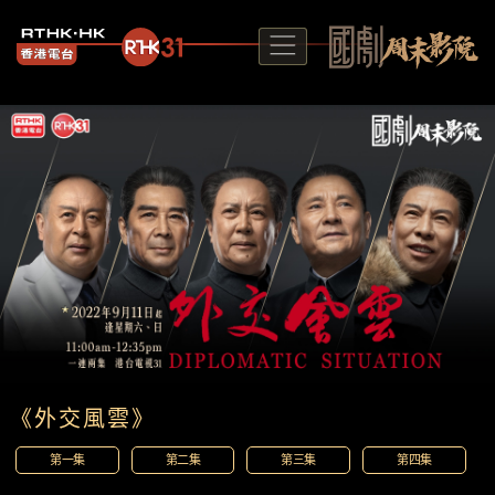
《外交風雲》
第一集
第二集
第三集
第四集