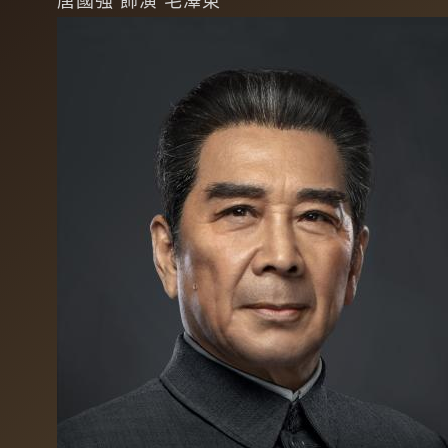
唐國強 飾演 毛澤東