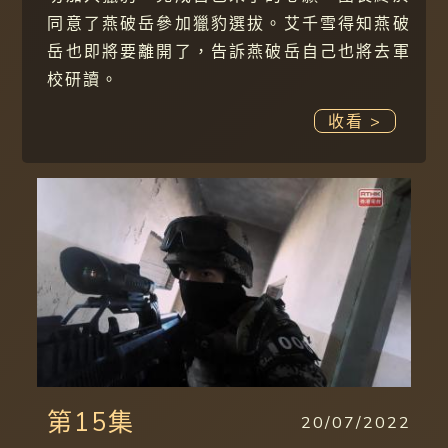
同意了燕破岳參加獵豹選拔。艾千雪得知燕破
岳也即將要離開了，告訴燕破岳自己也將去軍
校研讀。
收看 >
第15集
20/07/2022