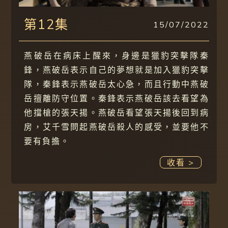
第12集
15/07/2022
燕破岳在病床上醒來，身邊是獵豹突擊隊秦
鋒，燕破岳表示自己的夢想就是加入獵豹突擊
隊，秦鋒表示燕破岳太心急，而且行動中燕破
岳擅離防守位置。秦鋒表示燕破岳該去看望為
他擋槍的張天揚。燕破岳看望張天揚後回到病
房，艾千雪問起燕破岳殺人的感受，並要他不
要有負擔。
收看 >