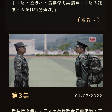
手上尉，燕破岳、蕭雲傑將其擒獲，上尉卻識
破三人並非特勤連隊員。
收看 >
第3集
04/07/2022
新兵授銜儀式，三人因為行政看守而錯過，其