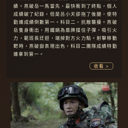
績。燕破岳一馬當先，最快衝到了終點，個人
成績破了紀錄，但是呂小天卻拖了後腿，使特
勤連成績倒數第一。科目二，抗敵襲擾。燕破
岳隻身衝出，用鐵鍋為盾牌擋住子彈，吸引火
力，範班長迂迴，端掉對方火力點。射擊移動
靶時，燕破嶽表現出色，科目二團隊成績特勤
連拿到第一。
收看 >