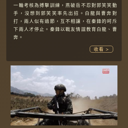
一輪考核為搏擊訓練，燕破岳不忍對郭笑笑動
手，沒想到郭笑笑率先出招。白龍與曹奔對
打，兩人似有過節，互不相讓，在秦鋒的呵斥
下兩人才停止。秦鋒以戰友情誼教育白龍、曹
奔。
收看 >