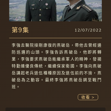
第9集
12/07/2022
李強去醫院接剛康復的燕破岳，帶他去曾經邊
防巡邏的山頭。李強告訴燕破岳，他即將轉
業，李強要求燕破岳能繼承軍人的精神，發揚
特勤連優良傳統，繼續保家衛國。李強向燕破
岳講起老兵退伍種種原因及退伍前的不捨，燕
破岳為之動容。最終李強將燕破岳調至戰鬥
班。
收看 >