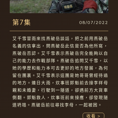
第7集
08/07/2022
艾千雪冒雨來找燕破岳談話，把之前用燕破岳
名義的信拿出，問燕破岳此信是否為他所寫，
燕破岳否認。艾千雪表示燕破岳完全能夠以自
己的能力去作戰部隊。燕破岳追問艾千雪，以
她的學歷和能力本可去更好的地方發展，為何
留在團裏。艾千雪表示這團是她哥哥曾經待過
的地方。連日大雨，炊事班郭魁前去接李祥母
親和未婚妻，行駛到一隧道，卻遇前方大貨車
側翻。郭魁救人，炊事班前來接應，卻發現隧
道坍塌。燕破岳前往尋找李母，一起被困。
收看 >