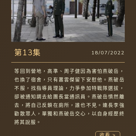
第13集
18/07/2022
等回到營地，高準、周子健因為害怕燕破岳，
也換了宿舍，只有蕭雲傑留下安慰他。燕破岳
不服，找指導員理論，力爭參加特戰隊選拔，
卻被通知調去給團長當通訊員。燕破岳憤然離
去，將自己反鎖在廁所，誰也不見。連長李強
勸散眾人，單獨和燕破岳交心，以自身經歷終
將其說服。
收看 >