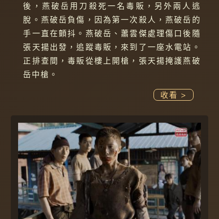
後，燕破岳用刀殺死一名毒販，另外兩人逃
脫。燕破岳負傷，因為第一次殺人，燕破岳的
手一直在顫抖。燕破岳、蕭雲傑處理傷口後隨
張天揚出發，追蹤毒販，來到了一座水電站。
正排查間，毒販從樓上開槍，張天揚掩護燕破
岳中槍。
收看 >