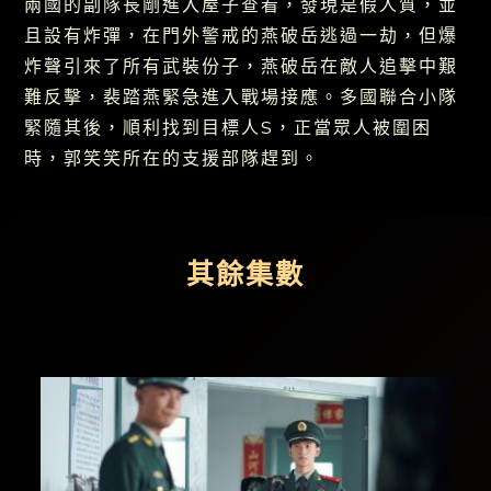
兩國的副隊長剛進入屋子查看，發現是假人質，並
且設有炸彈，在門外警戒的燕破岳逃過一劫，但爆
炸聲引來了所有武裝份子，燕破岳在敵人追擊中艱
難反擊，裴踏燕緊急進入戰場接應。多國聯合小隊
緊隨其後，順利找到目標人S，正當眾人被圍困
時，郭笑笑所在的支援部隊趕到。
其餘集數