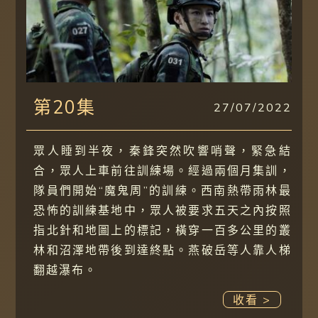
第20集
27/07/2022
眾人睡到半夜，秦鋒突然吹響哨聲，緊急結
合，眾人上車前往訓練場。經過兩個月集訓，
隊員們開始“魔鬼周”的訓練。西南熱帶雨林最
恐怖的訓練基地中，眾人被要求五天之內按照
指北針和地圖上的標記，橫穿一百多公里的叢
林和沼澤地帶後到達終點。燕破岳等人靠人梯
翻越瀑布。
收看 >