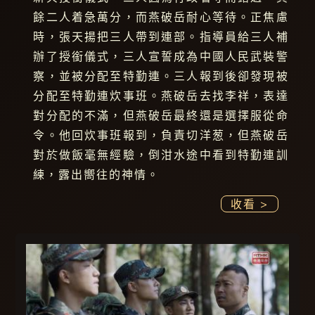
餘二人着急萬分，而燕破岳耐心等待。正焦慮
時，張天揚把三人帶到連部。指導員給三人補
辦了授銜儀式，三人宣誓成為中國人民武裝警
察，並被分配至特勤連。三人報到後卻發現被
分配至特勤連炊事班。燕破岳去找李祥，表達
對分配的不滿，但燕破岳最終還是選擇服從命
令。他回炊事班報到，負責切洋葱，但燕破岳
對於做飯毫無經驗，倒泔水途中看到特勤連訓
練，露出嚮往的神情。
收看 >