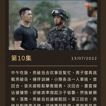
第10集
13/07/2022
中午吃飯，燕破岳去炊事班幫忙，周子健再挑
戰燕破岳。捕俘訓練，小隊各派一人單挑。首
回合，張天揚輕鬆擊敗關勇。次回合，蕭雲傑
佔據優勢，卻被高準撥起沙子偷襲，然後被鎖
喉，落敗。燕破岳抗議被駁回。第三回合，燕
破岳對陣周子健，卻被蕭飛砸場。蕭飛要與燕