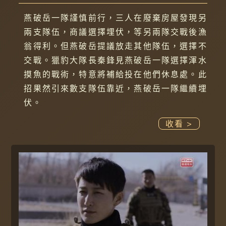
燕破岳一隊謹慎前行，三人在廢棄房屋發現另
兩支隊伍，商議選擇埋伏，等另兩隊交戰後漁
翁得利。但燕破岳提議放走其他隊伍，選擇不
交戰。獵豹大隊長秦鋒見燕破岳一隊選擇渾水
摸魚的戰術，特意將補給投在他們休息處。此
招果然引來數支隊伍靠近，燕破岳一隊繼續埋
伏。
收看 >