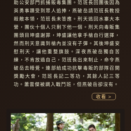
助公安部門抓捕販毒集團。范班長回團後因為
英勇事蹟受到眾人追捧，燕破岳請范班長教授
殺敵本領，范班長未答應。刑天逃回水寨大本
營，團伙十個人只剩下他一個。刑天向毒販集
團頭目坤盛謝罪，坤盛讓他拿手槍自行選擇，
然而刑天意識到槍內並沒有子彈。其後坤盛安
慰刑天，讓他重整旗鼓。深夜燕破岳獨自苦
練，不肯放過自己，范班長出來制止，命令燕
破岳去睡覺。連部給成功抗擊毒販的部隊召開
獎勵大會，范班長記二等功，其餘人記三等
功。蕭雲傑被調入戰鬥班，但燕破岳卻沒有。
收看 >