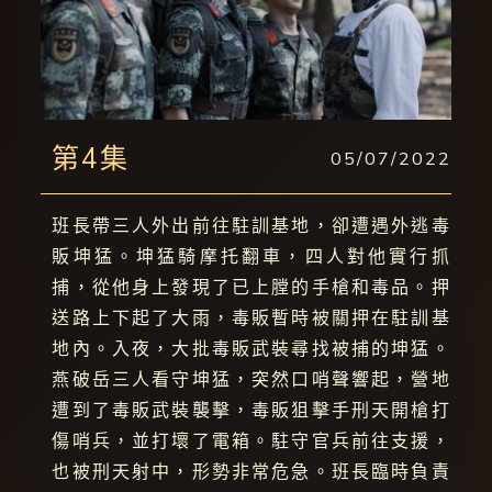
第4集
05/07/2022
班長帶三人外出前往駐訓基地，卻遭遇外逃毒
販坤猛。坤猛騎摩托翻車，四人對他實行抓
捕，從他身上發現了已上膛的手槍和毒品。押
送路上下起了大雨，毒販暫時被關押在駐訓基
地內。入夜，大批毒販武裝尋找被捕的坤猛。
燕破岳三人看守坤猛，突然口哨聲響起，營地
遭到了毒販武裝襲擊，毒販狙擊手刑天開槍打
傷哨兵，並打壞了電箱。駐守官兵前往支援，
也被刑天射中，形勢非常危急。班長臨時負責