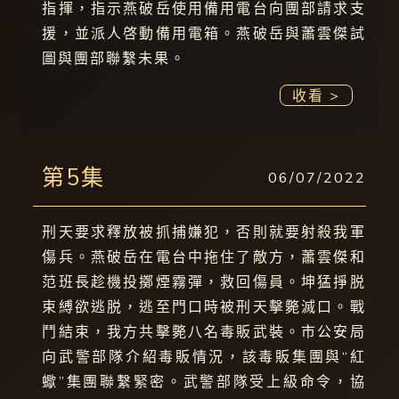
指揮，指示燕破岳使用備用電台向團部請求支
援，並派人啓動備用電箱。燕破岳與蕭雲傑試
圖與團部聯繫未果。
收看 >
第5集
06/07/2022
刑天要求釋放被抓捕嫌犯，否則就要射殺我軍
傷兵。燕破岳在電台中拖住了敵方，蕭雲傑和
范班長趁機投擲煙霧彈，救回傷員。坤猛掙脱
束縛欲逃脱，逃至門口時被刑天擊斃滅口。戰
鬥結束，我方共擊斃八名毒販武裝。市公安局
向武警部隊介紹毒販情況，該毒販集團與“紅
蠍”集團聯繫緊密。武警部隊受上級命令，協