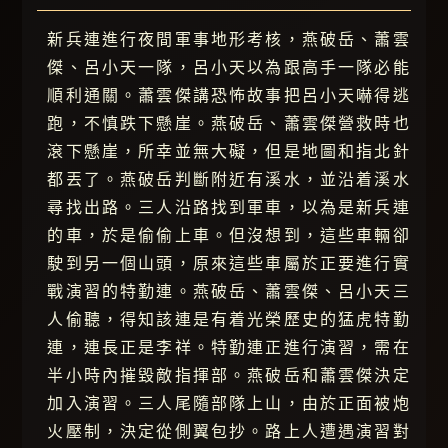
新兵連進行夜間軍事地形考核，燕破岳、蕭雲
傑、呂小天一隊，呂小天以為跟高手一隊必能
順利通關。蕭雲傑講恐怖故事把呂小天嚇得逃
跑，不慎跌下懸崖。燕破岳、蕭雲傑營救時也
滾下懸崖，所幸並無大礙，但是地圖和指北針
都丟了。燕破岳判斷附近有溪水，並沿着溪水
尋找出路。三人沿路找到軍車，以為是新兵連
的車，於是偷偷上車。但沒想到，這些車輛卻
駛到另一個山頭，原來這些車屬於正要進行實
戰演習的特勤連。燕破岳、蕭雲傑、呂小天三
人偷聽，得知該連是有着光榮歷史的猛虎特勤
連，連長正是李祥。特勤連正進行演習，需在
半小時內摧毀敵指揮部。燕破岳和蕭雲傑決定
加入演習。三人尾隨部隊上山，由於正面被炮
火壓制，決定從側翼包抄。路上人遭遇演習對