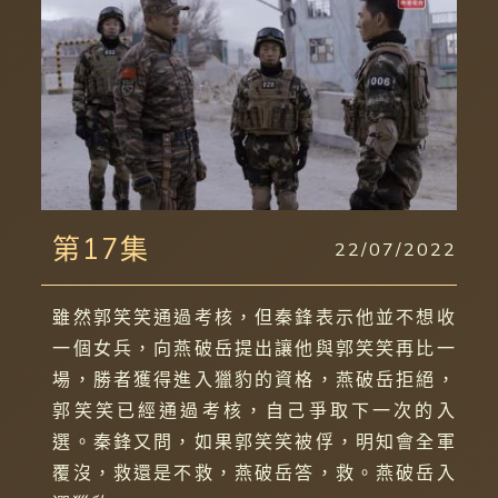
第17集
22/07/2022
雖然郭笑笑通過考核，但秦鋒表示他並不想收
一個女兵，向燕破岳提出讓他與郭笑笑再比一
場，勝者獲得進入獵豹的資格，燕破岳拒絕，
郭笑笑已經通過考核，自己爭取下一次的入
選。秦鋒又問，如果郭笑笑被俘，明知會全軍
覆沒，救還是不救，燕破岳答，救。燕破岳入