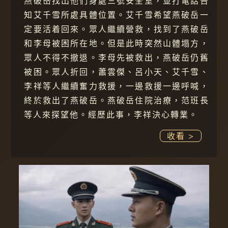
燕破岳找出他們身處三號安全室，並打電話告
知艾千雪所處具體位置。艾千雪希望燕破岳一
定要活着回來。眾人繼續營救，找到了燕破岳
和李母被困所在地。但是此時突然山體塌方，
眾人不得不撤退。李母先被救出，燕破岳仍舊
被困。眾人折回，蕭雲傑、呂小天、艾千雪、
李祥等人繼續奮力救援，一邊救援一邊呼喊，
終於救出了燕破岳。燕破岳住院治療，范班長
等人來探望他。經歷此事，李祥決心轉業。
收看 >