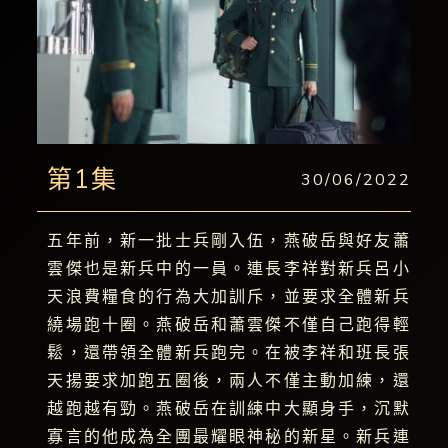
第1集
30/06/2022
五年前，新一批士兵剛入伍，燕破岳與好友蕭
雲傑也是新兵中的一員。連長李祥對新兵呂小
天浪費糧食的行為大加訓斥，並要求全體新兵
繞場跑十圈。燕破岳和蕭雲傑不僅自己跑得輕
鬆，還帶領全體新兵跑完。在被李祥和班長張
天揚要求加跑五圈後，兩人不僅主動加練，還
越跑越有勁。燕破岳在訓練中大顯身手，沉默
寡言的他成為全團最耀眼神秘的新星。新兵連