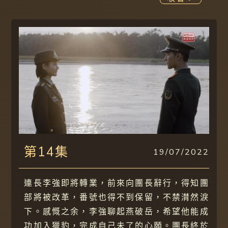
第14集
19/07/2022
連長李強即將轉業，前來向團長辭行，得知團
部將被改革，番號也得不到保留，不禁潸然淚
下。感慨之余，李強聊起燕破岳，希望他能成
功加入獵豹，完成自己未了的心願。團長終於