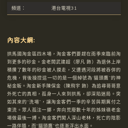
頻道：
港台電視31
內容大綱:
拱馬國淘金區四木場，淘金客們要趕在雨季來臨前淘
到更多的砂金。金老闆武建超（廖凡 飾）為退休上岸
積攢了數年的砂金被人摸走，又遭遇河段將被吞併的
危機，背後操控這一切的是一個綽號為‘貓頭鷹”的神
秘金販。淘金新手陳保金（陳飛宇 飾）為追尋哥哥意
外死亡的真相，孤身一人來到拱馬，卻深陷迷局。突
如其來的“洗場”，讓淘金客們一季的辛苦與期冀付之
東流。眾人孤注一擲，奔向荒廢數十年的姊妹嶺老金
場做最後一搏。淘金客們闖人深山老林，死亡的陰影
一路伴隨，而“貓頭鷹”也逐漸浮出水面。