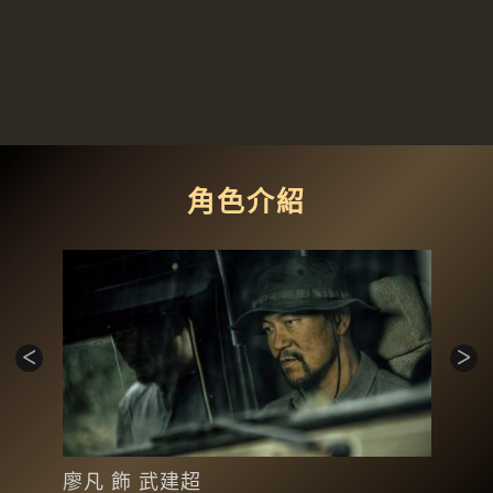
角色介紹
廖凡 飾 武建超
陳