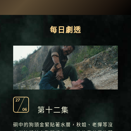
每日劇透
27
第十二集
06
硐中的狗頭金緊貼著水層，秋姐、老撣等沒