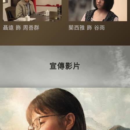
聶遠 飾 周善群
蘭西雅 飾 谷雨
宣傳影片