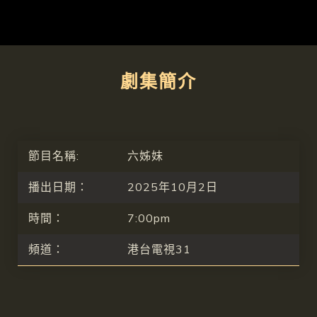
劇集簡介
節目名稱:
六姊妹
播出日期：
2025年10月2日
時間：
7:00pm
頻道：
港台電視31