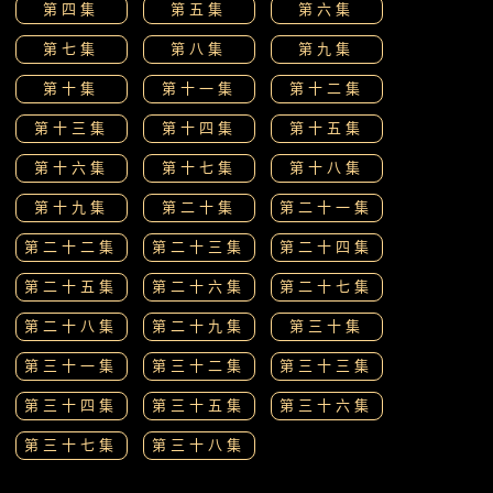
第四集
第五集
第六集
第七集
第八集
第九集
第十集
第十一集
第十二集
第十三集
第十四集
第十五集
第十六集
第十七集
第十八集
第十九集
第二十集
第二十一集
第二十二集
第二十三集
第二十四集
第二十五集
第二十六集
第二十七集
第二十八集
第二十九集
第三十集
第三十一集
第三十二集
第三十三集
第三十四集
第三十五集
第三十六集
第三十七集
第三十八集