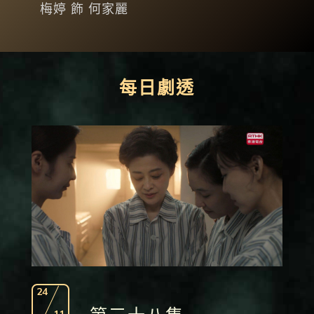
梅婷 飾 何家麗
陸毅
每日劇透
24