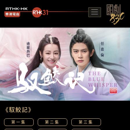
《馭鮫記》
第一集
第二集
第三集