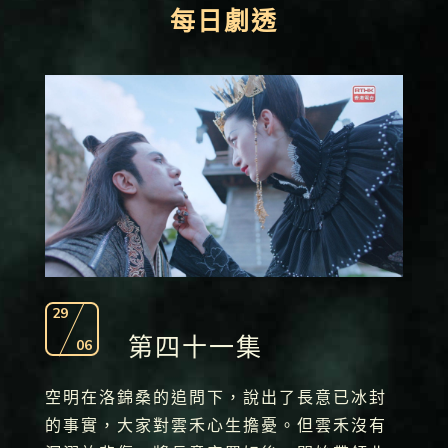
每日劇透
29
第四十一集
06
空明在洛錦桑的追問下，說出了長意已冰封
的事實，大家對雲禾心生擔憂。但雲禾沒有