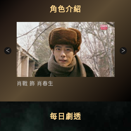
角色介紹
肖戰 飾 肖春生
李沁
每日劇透