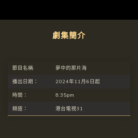
劇集簡介
節目名稱:
夢中的那片海
播出日期：
2024年11月6日起
時間：
8:35pm
頻道：
港台電視31