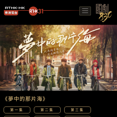
《夢中的那片海》
第一集
第二集
第三集