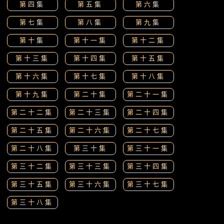
第四集
第五集
第六集
第七集
第八集
第九集
第十集
第十一集
第十二集
第十三集
第十四集
第十五集
第十六集
第十七集
第十八集
第十九集
第二十集
第二十一集
第二十二集
第二十三集
第二十四集
第二十五集
第二十六集
第二十七集
第二十八集
第三十集
第三十一集
第三十二集
第三十三集
第三十四集
第三十五集
第三十六集
第三十七集
第三十八集