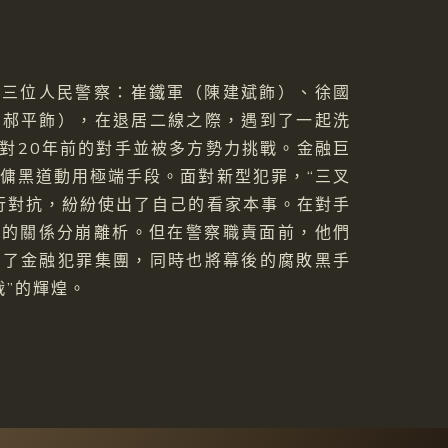
的三位人民警察：崔鐵軍（陳建斌飾）、徐國
（郝平飾），在退居二線之際，遇到了一起洗
面對20年前的對手並被多方勢力挑戰。金融巨
傭黑道動用極端手段。面對新型犯罪，“三叉
行對抗，紛紛使出了自己的看家本事。在對手
”的關係分崩離析。但在警察職責面前，他們
破了金融犯罪集團，同時也將幕後的腐敗黑手
戟”的輝煌。