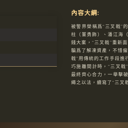
內容大綱:
被警界榮稱爲“三叉戟”
柱（董勇飾）、潘江海
錢大案，“三叉戟”重新
騙爲了解凍資產，不惜僱
戟”用傳統的工作手段進
巧施離間計時，“三叉戟
最終齊心合力，一舉擊
繩之以法，續寫了“三叉