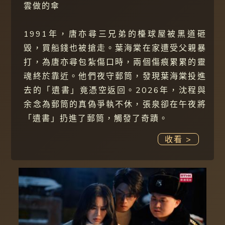
雲做的傘
1991年，唐亦尋三兄弟的檯球屋被黑道砸
毀，買船錢也被搶走。葉海棠在家遭受父親暴
打，為唐亦尋包紮傷口時，兩個傷痕累累的靈
魂終於靠近。他們夜守郵筒，發現葉海棠投進
去的「遺書」竟憑空返回。2026年，沈程與
余念為郵筒的真偽爭執不休，張泉卻在午夜將
「遺書」扔進了郵筒，觸發了奇蹟。
收看 >