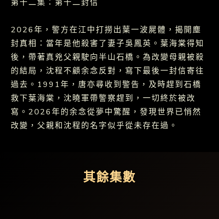
第十二集：第十二封信
2026年，警方在江中打撈出葉一波屍體，揭開塵
封真相：當年是他殺害了妻子吳鳳英。葉海棠得知
後，帶著真兇父親駛向半山石橋。為改變母親被殺
的結局，沈程不顧余念反對，寫下最後一封信寄往
過去。1991年，唐亦尋收到警告，及時趕到石橋
救下葉海棠，沈曉軍帶警察趕到，一切終於被改
寫。2026年的余念從夢中驚醒，發現世界已悄然
改變，父親和沈程的名字似乎從未存在過。
其餘集數