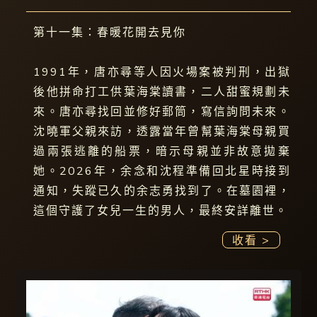
第十一集：春暖花開去見你
1991年，唐亦尋等人因火場案被判刑，出獄
後他拼命打工供葉海棠讀書，二人甜蜜規劃未
來。唐亦尋找回並修好郵筒，寫信詢問未來。
沈曉軍父親來訪，透露當年曾幫葉海棠母親買
過兩張逃離的船票，暗示母親並非故意拋棄
她。2026年，余念和沈程準備回北星時接到
通知，失蹤已久的余志勇找到了。在墓園裡，
這個守護了女兒一生的男人，最終安詳離世。
收看 >