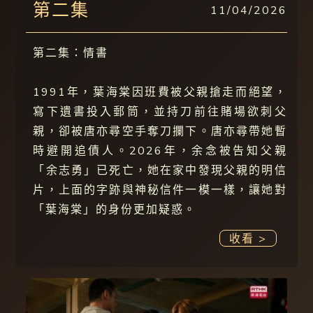
第二集
11/04/2026
第二集：情書
1991年，葉海棠因班費被父親搶走而絕望，
寫下遺書投入郵筒，並持刀前往賭場欲刺父
親，卻被唐亦尋空手奪刀攔下。唐亦尋帶她暫
時避開追債人。2026年，余念被告知父親
「余志勇」已死亡，她在家中發現父親的明信
片，上面的字跡與神秘信件一模一樣，讓她對
「葉海棠」的身份更加疑惑。
收看 >