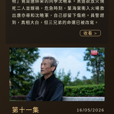
物」竟是遭綁架的同學沈曉軍。黑道欲放火燒
死二人並嫁禍，危急時刻，葉海棠衝入火場救
出唐亦尋和沈曉軍，自己卻留下傷疤。員警趕
到，真相大白，但三兄弟的命運已被改寫。
收看 >
第十一集
16/05/2026