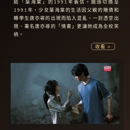
給「葉海棠」的1991年舊信。鏡頭切換至
1991年，少女葉海棠的生活因父親的賭債和
轉學生唐亦尋的出現而陷入混亂，一封憑空出
現、署名唐亦尋的「情書」更讓她成為全校笑
柄。
收看 >