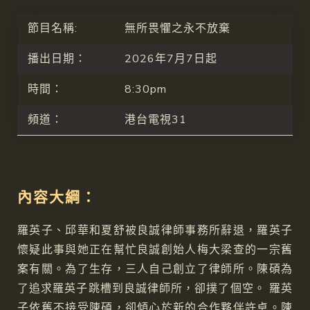
節目名稱:
無所畏懼之永不放棄
播出日期：
2026年7月7日起
時間：
8:30pm
頻道：
港台電視31
內容大綱：
羅英子、邱華和夏舒被良誠律師事務所辭退，羅英子
懷疑此事與她正在幫忙良誠創始人梅大梁查的一宗舊
案有關。為了生存，三人自己創立了律師所。陳碩為
了追求羅英子跳槽到良誠律師所，卻撲了個空。 羅英
子依舊不接受陳碩，卻傾心於新的合作夥伴許卓。陳