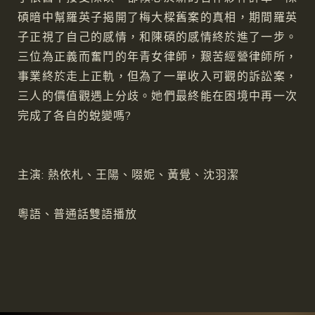
碩暗中幫羅英子揭開了梅大樑舊案的真相，期間羅英
子正視了自己的感情，和陳碩的感情終於進了一步。
三位為正義而奮鬥的年青女律師，艱苦經營律師所，
事業終於走上正軌，但為了一單收入可觀的訴訟案，
三人的價值觀遇上分歧。她們最終能在困境中再一次
完成了各自的蛻變嗎?
主演: 熱依札、王陽、啜妮、黃覺、沈羽潔
粵語、普通話雙語播放