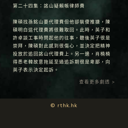
第二十四集：詺山疑賴帳律師費
陳碩找孫銘山要代理費但他卻裝傻推搪，陳
碩明白這代理費將很難取回。此時，英子和
許卓談工事時問起他的往事，聽後英子很是
崇拜，陳碩對此感到很傷心，並決定把精神
投放於追回詺山代理費上。另一邊，肖楠楠
得悉老韓故意拖延至過追訴期很是卑鄙，向
英子表示決定起訴。
查看更多劇透 >
© rthk.hk