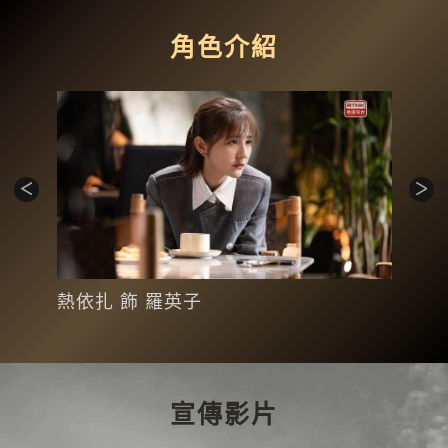
角色介紹
熱依扎 飾 羅英子
王陽
宣傳影片