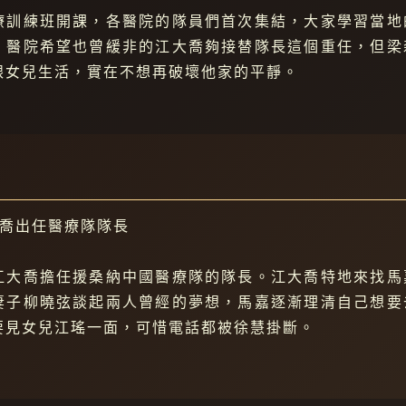
療訓練班開課，各醫院的隊員們首次集結，大家學習當地
，醫院希望也曾緩非的江大喬夠接替隊長這個重任，但梁
跟女兒生活，實在不想再破壞他家的平靜。
大喬出任醫療隊隊長
江大喬擔任援桑納中國醫療隊的隊長。江大喬特地來找馬
妻子柳曉弦談起兩人曾經的夢想，馬嘉逐漸理清自己想要
要見女兒江瑤一面，可惜電話都被徐慧掛斷。