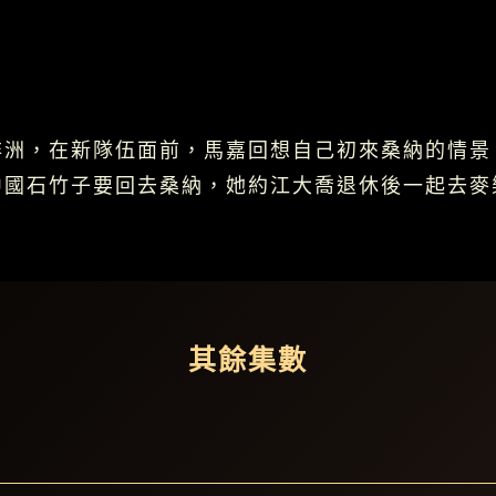
非洲，在新隊伍面前，馬嘉回想自己初來桑納的情景
國石竹子要回去桑納，她約江大喬退休後一起去麥樂
其餘集數