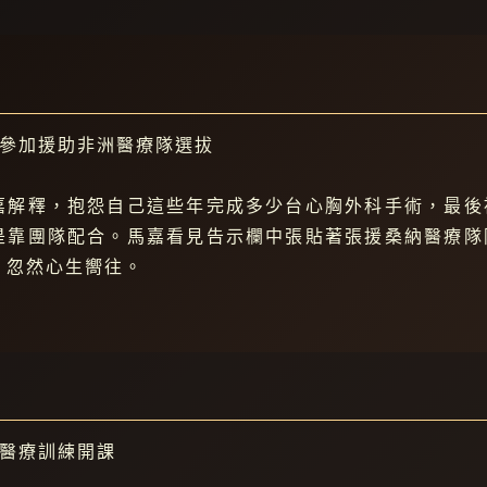
嘉參加援助非洲醫療隊選拔
嘉解釋，抱怨自己這些年完成多少台心胸外科手術，最後
是靠團隊配合。馬嘉看見告示欄中張貼著張援桑納醫療隊
，忽然心生嚮往。
非醫療訓練開課