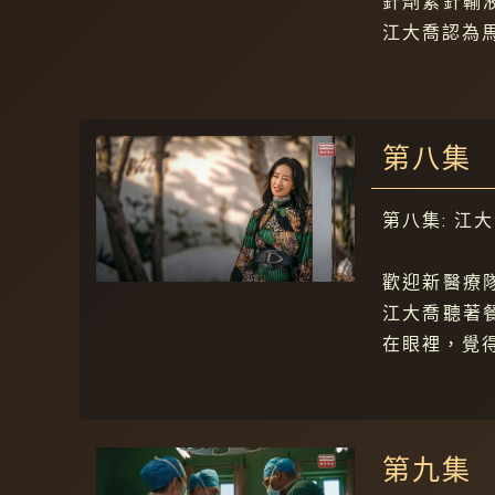
針劑紮針輸
江大喬認為
第八集
第八集: 江
歡迎新醫療
江大喬聽著
在眼裡，覺
第九集