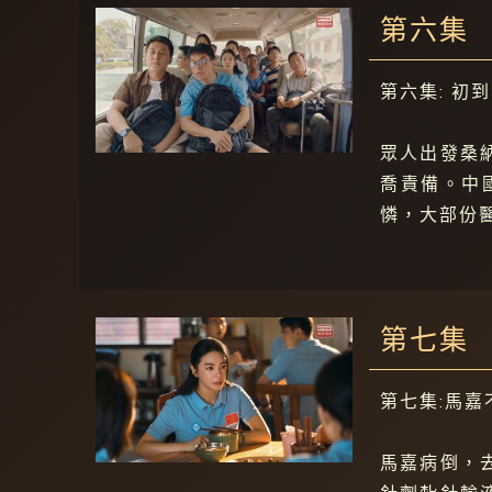
第六集
第六集: 初
眾人出發桑
喬責備。中
憐，大部份
第七集
第七集:馬嘉
馬嘉病倒，