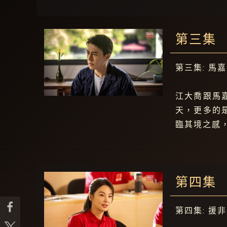
第三集
第三集: 馬
江大喬跟馬
天，更多的
臨其境之感
第四集
第四集: 援