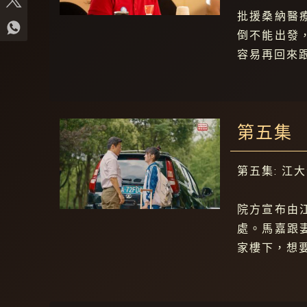
批援桑納醫
倒不能出發
容易再回來
第五集
第五集: 江
院方宣布由
處。馬嘉跟
家樓下，想