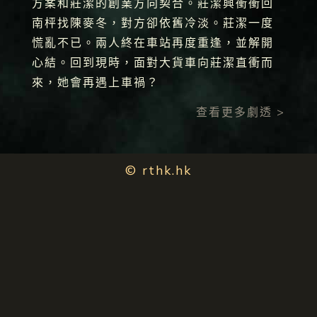
方案和莊潔的創業方向契合。莊潔興衝衝回
南枰找陳麥冬，對方卻依舊冷淡。莊潔一度
慌亂不已。兩人終在車站再度重逢，並解開
心結。回到現時，面對大貨車向莊潔直衝而
來，她會再遇上車禍？
查看更多劇透 >
© rthk.hk