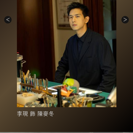
李現 飾 陳麥冬
周雨