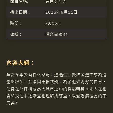
節目名稱:
春色寄情人
播出日期：
2025年6月11日
時間：
7:00pm
頻道：
港台電視31
內容大綱：
陳麥冬年少時性格桀驁，遭遇生活變故後選擇成為遺
體整容師。莊潔因車禍致殘，為了追逐更好的自己，
孤身在外打拼成為大城市之中的職場精英。兩人在相
識和交往中逐漸互相理解與尊重，以愛治癒彼此的不
完美。