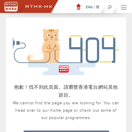
ENG
/
簡
抱歉！找不到此頁面。請瀏覽香港電台網站其他
節目。
We cannot find the page you are looking for. You can
head over to our home page or check out some of
our popular programmes.