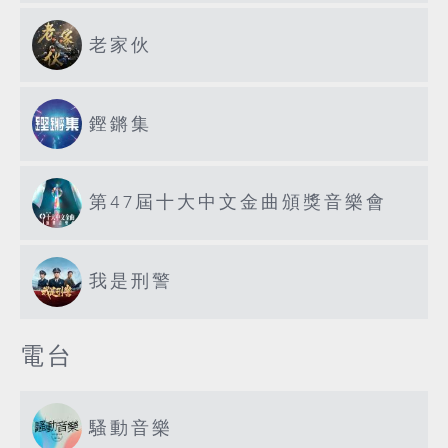
老家伙
鏗鏘集
第47屆十大中文金曲頒獎音樂會
我是刑警
電台
騷動音樂