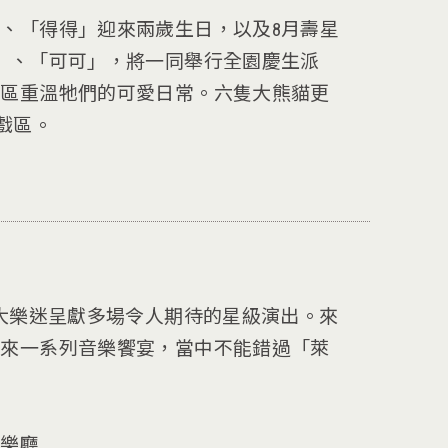
、「得得」迎來兩歲生日，以及8月壽星
」、「可可」，將一同舉行全園慶生派
展區重溫牠們的可愛日常。六隻大熊貓更
遊戲區。
廣大樂迷呈獻多場令人期待的星級演出。來
帶來一系列音樂饗宴，當中不能錯過「萊
音樂廳