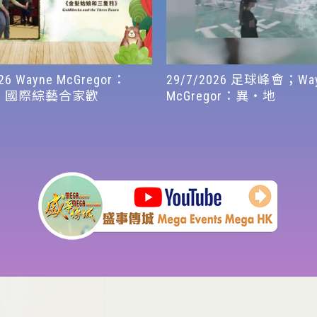
26 Wayne McGregor：
29/7/2026 足球峰會；Wa
；國際綜藝合家歡
McGregor：異・地