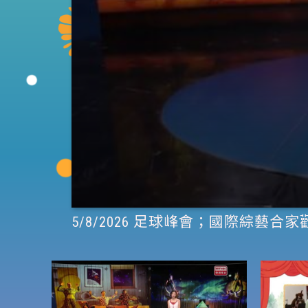
0
5/8/2026 足球峰會；國際綜藝合家
seconds
of
2
minutes,
7
seconds
Volume
90%