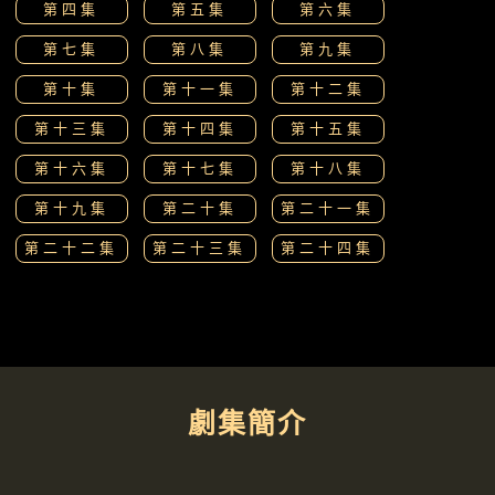
第四集
第五集
第六集
第七集
第八集
第九集
第十集
第十一集
第十二集
第十三集
第十四集
第十五集
第十六集
第十七集
第十八集
第十九集
第二十集
第二十一集
第二十二集
第二十三集
第二十四集
劇集簡介