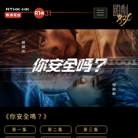
《你安全嗎？》
第一集
第二集
第三集