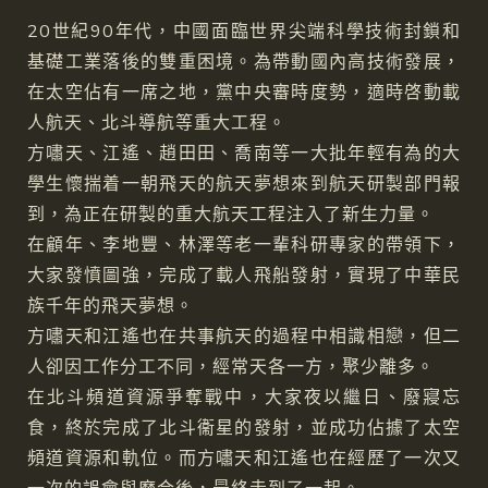
20世紀90年代，中國面臨世界尖端科學技術封鎖和
基礎工業落後的雙重困境。為帶動國內高技術發展，
在太空佔有一席之地，黨中央審時度勢，適時啓動載
人航天、北斗導航等重大工程。
方嘯天、江遙、趙田田、喬南等一大批年輕有為的大
學生懷揣着一朝飛天的航天夢想來到航天研製部門報
到，為正在研製的重大航天工程注入了新生力量。
在顧年、李地豐、林澤等老一輩科研專家的帶領下，
大家發憤圖強，完成了載人飛船發射，實現了中華民
族千年的飛天夢想。
方嘯天和江遙也在共事航天的過程中相識相戀，但二
人卻因工作分工不同，經常天各一方，聚少離多。
在北斗頻道資源爭奪戰中，大家夜以繼日、廢寢忘
食，終於完成了北斗衞星的發射，並成功佔據了太空
頻道資源和軌位。而方嘯天和江遙也在經歷了一次又