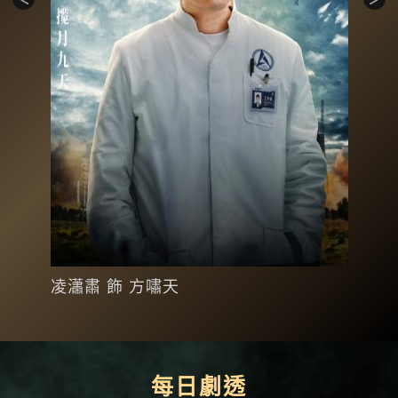
凌瀟肅 飾 方嘯天
何雨
每日劇透