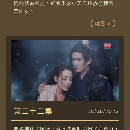
們的修為靈力。紀雲禾求小天君釋放從棘所一
眾仙友。
收看 >
第二十二集
15/06/2022
青姬擒住了順德，藉此將仙師引出了鹿台山，