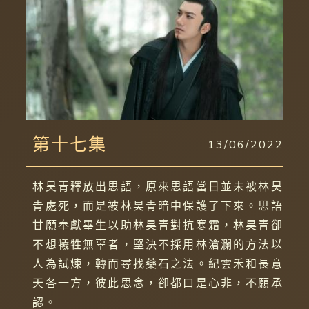
第十七集
13/06/2022
林昊青釋放出思語，原來思語當日並未被林昊
青處死，而是被林昊青暗中保護了下來。思語
甘願奉獻畢生以助林昊青對抗寒霜，林昊青卻
不想犧牲無辜者，堅決不採用林滄瀾的方法以
人為試煉，轉而尋找藥石之法。紀雲禾和長意
天各一方，彼此思念，卻都口是心非，不願承
認。