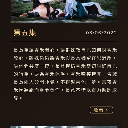
第五集
03/06/2022
長意為讓雲禾開心，讓離殊教自己如何討雲禾
歡心。離殊偷偷將雲禾與長意獨留在思過窟，
讓他們共度一夜。長意模仿雲禾當初討好自己
的行為，要為雲禾沐浴，雲禾啼笑皆非，告誡
長意兩人分開睡覺，不得越雷池一步。當夜雲
禾因寒霜而噩夢發作，長意不惜以靈力助她取
暖。
收看 >