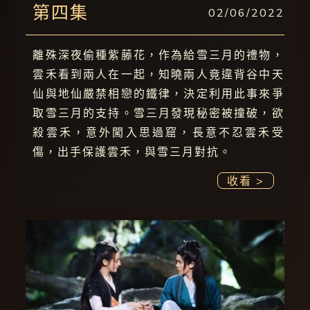
第四集
02/06/2022
離殊深夜偷種紫藤花，作為給雪三月的禮物，
雲禾看到兩人在一起，知曉兩人竟違背谷中天
仙與地仙嚴禁相戀的鐵律，決定利用此事來爭
取雪三月的支持。雪三月發現秘密被撞破，欲
殺雲禾，意外闖入思過窟，長意不忍雲禾受
傷，出手保護雲禾，與雪三月對抗。
收看 >