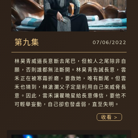
第九集
07/06/2022
林昊青威逼長意斷去尾巴，但鮫人之尾除非自
願，否則誰都無法斷開。林昊青告誡長意，雲
禾正在被寒霜折磨，要救她，唯有斷尾。但雲
禾也猜到，林滄瀾父子定是利用自己來威脅長
意。因此，雲禾讓瞿曉星給長意傳信，要他不
可輕舉妄動，自己卻愈發虛弱，直至失明。
收看 >