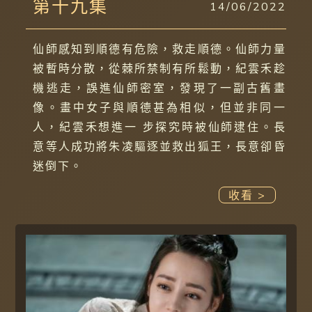
第十九集
14/06/2022
仙師感知到順德有危險，救走順德。仙師力量
被暫時分散，從棘所禁制有所鬆動，紀雲禾趁
機逃走，誤進仙師密室，發現了一副古舊畫
像。畫中女子與順德甚為相似，但並非同一
人，紀雲禾想進一 步探究時被仙師逮住。長
意等人成功將朱凌驅逐並救出狐王，長意卻昏
迷倒下。
收看 >