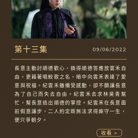
第十三集
09/06/2022
長意主動討順德歡心，換得順德答應放雲禾自
由，更藉著唱鮫歌之名，暗中向雲禾表達了愛
意與祝福。紀雲禾雖備受感動，卻不願讓長意
為了自己而失去自由。紀雲禾去求林昊青幫
忙，幫長意逃出順德的掌控。紀雲禾在長意面
前假意讓步，二人約定既無法求得廝守一生，
便只爭朝夕。
收看 >