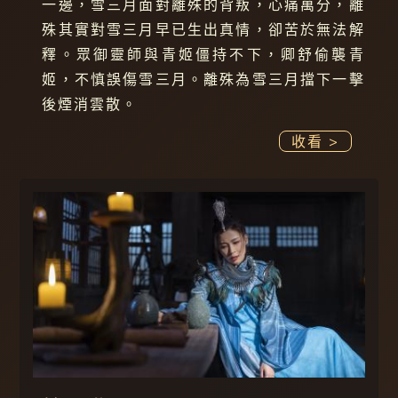
一邊，雪三月面對離殊的背叛，心痛萬分，離
殊其實對雪三月早已生出真情，卻苦於無法解
釋。眾御靈師與青姬僵持不下，卿舒偷襲青
姬，不慎誤傷雪三月。離殊為雪三月擋下一擊
後煙消雲散。
收看 >