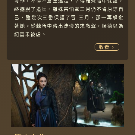
發作，不得不倉皇逃走，幸得離殊暗中保護，
終擺脫了追兵。離殊害怕雪三月仍不肯原諒自
己，雖幾次三番保護了雪 三月，卻一再躲避
著她。從棘所中傳出淒慘的求救聲，順德以為
紀雲禾被虐。
收看 >