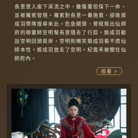
長意墜入崖下溪流之中，雖傷重但保下一命，
並被羅索發現。羅索對長意一番施救，卻逢姬
成羽帶隊搜尋來此。危急關頭，曾經叛出仙師
府的御靈師空明幫長意隱去了行踪。姬成羽勸
說空明回頭是岸，空明則嘲笑姬成羽看不透仙
師本性。姬成羽放走了空明。紀雲禾被關在仙
師府內。
收看 >