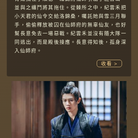
並與之纏鬥將其拖住。從棘所之中，紀雲禾把
小天君的仙令交給洛錦桑，囑託她與雪三月聯
手，偷偷釋放被囚在仙師府的無辜仙友，也好
幫長意免去一場惡戰。紀雲禾並沒有隨大隊一
同逃出，而是殿後接應。長意得知後，孤身深
入仙師府。
收看 >