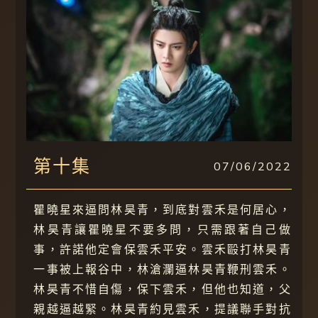
第十集
07/06/2022
瞿曉星來逼問林昊青，到底對雲禾是何居心，
林昊青讓瞿曉星不要多問，只需跟著自己做
事，許諾他定會保雲禾平安。雲禾毆打林昊青
一事被上報谷中，林滄瀾逼林昊青鞭刑雲禾。
林昊青不惜自傷，保下雲禾，但他也知道，父
親越逼越緊。林昊青約見雲禾，提議聯手對抗