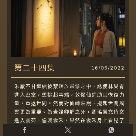
第二十四集
16/06/2022
朱厭不甘繼續被禁錮於畫像之中，誘使林昊青
進入密室，想挑起事端，敦促仙師助其恢復力
量，重返世間。然而對仙師來說，攪起世間風
雲更為重要。為查證卿舒之死，卿瑤冒充侍女
進入雲苑，偷襲雲禾，果然在雲禾身上看見了
熟悉的狐火。正當卿瑤欲對雲禾痛下殺手時，