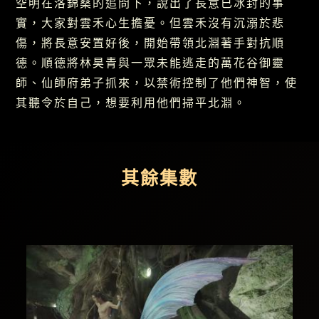
空明在洛錦桑的追問下，說出了長意已冰封的事
實，大家對雲禾心生擔憂。但雲禾沒有沉溺於悲
傷，將長意安置好後，開始帶領北淵著手對抗順
德。順德將林昊青與一眾未能逃走的萬花谷御靈
師、仙師府弟子抓來，以禁術控制了他們神智，使
其聽令於自己，想要利用他們掃平北淵。
其餘集數