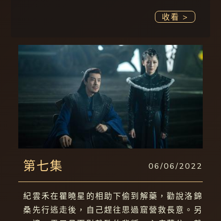
收看 >
第七集
06/06/2022
紀雲禾在瞿曉星的相助下偷到解藥，勸說洛錦
桑先行逃走後，自己趕往思過窟營救長意。另