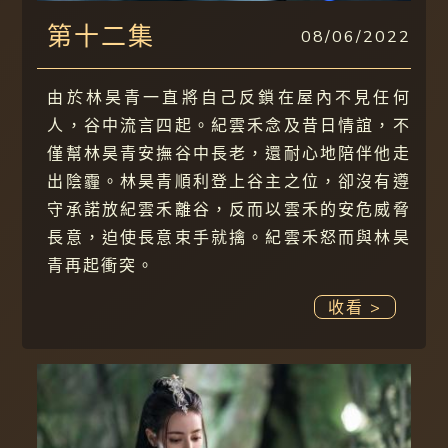
第十二集
08/06/2022
由於林昊青一直將自己反鎖在屋內不見任何
人，谷中流言四起。紀雲禾念及昔日情誼，不
僅幫林昊青安撫谷中長老，還耐心地陪伴他走
出陰霾。林昊青順利登上谷主之位，卻沒有遵
守承諾放紀雲禾離谷，反而以雲禾的安危威脅
長意，迫使長意束手就擒。紀雲禾怒而與林昊
青再起衝突。
收看 >