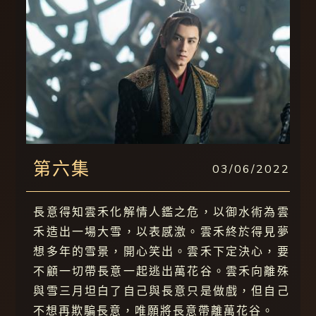
第六集
03/06/2022
長意得知雲禾化解情人鑑之危，以御水術為雲
禾造出一場大雪，以表感激。雲禾終於得見夢
想多年的雪景，開心笑出。雲禾下定決心，要
不顧一切帶長意一起逃出萬花谷。雲禾向離殊
與雪三月坦白了自己與長意只是做戲，但自己
不想再欺騙長意，唯願將長意帶離萬花谷。