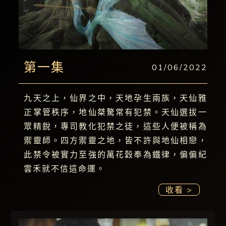
第一集
01/06/2022
九天之上，仙界之中，天地孕生兩族，天仙雅
正掌管秩序，地仙桀驁常有犯禁。天仙選拔一
眾精銳，專司教化犯禁之徒，這些人便被稱為
禦靈師。四方禦靈之地，皆不許與地仙相戀，
此禁令被實力至強的萬花穀奉為鐵律，偏偏紀
雲禾就不信這命運。
收看 >