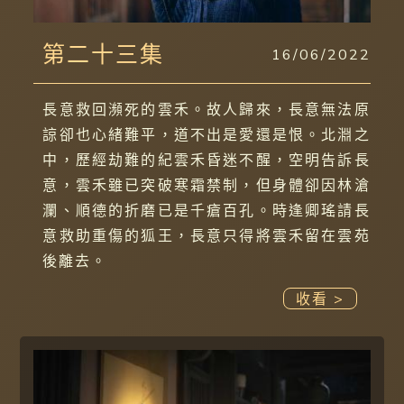
第二十三集
16/06/2022
長意救回瀕死的雲禾。故人歸來，長意無法原
諒卻也心緒難平，道不出是愛還是恨。北淵之
中，歷經劫難的紀雲禾昏迷不醒，空明告訴長
意，雲禾雖已突破寒霜禁制，但身體卻因林滄
瀾、順德的折磨已是千瘡百孔。時逢卿瑤請長
意救助重傷的狐王，長意只得將雲禾留在雲苑
後離去。
收看 >