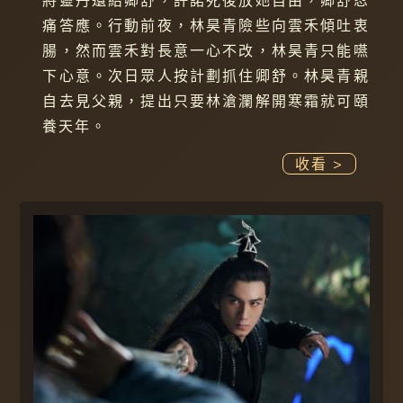
將靈丹還給卿舒，許諾死後放她自由，卿舒忍
痛答應。行動前夜，林昊青險些向雲禾傾吐衷
腸，然而雲禾對長意一心不改，林昊青只能嚥
下心意。次日眾人按計劃抓住卿舒。林昊青親
自去見父親，提出只要林滄瀾解開寒霜就可頤
養天年。
收看 >